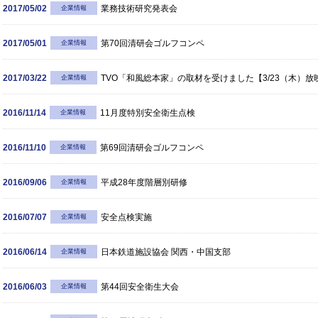
2017/05/02
業務技術研究発表会
企業情報
2017/05/01
第70回清研会ゴルフコンペ
企業情報
2017/03/22
TVO「和風総本家」の取材を受けました【3/23（木）放
企業情報
2016/11/14
11月度特別安全衛生点検
企業情報
2016/11/10
第69回清研会ゴルフコンペ
企業情報
2016/09/06
平成28年度階層別研修
企業情報
2016/07/07
安全点検実施
企業情報
2016/06/14
日本鉄道施設協会 関西・中国支部
企業情報
2016/06/03
第44回安全衛生大会
企業情報