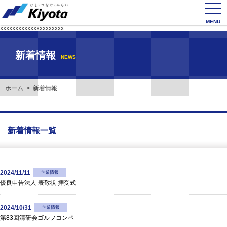
toggl
navig
xxxxxxxxxxxxxxxxxxxxx
新着情報
NEWS
ホーム
> 新着情報
新着情報一覧
2024/11/11
企業情報
優良申告法人 表敬状 拝受式
2024/10/31
企業情報
第83回清研会ゴルフコンペ