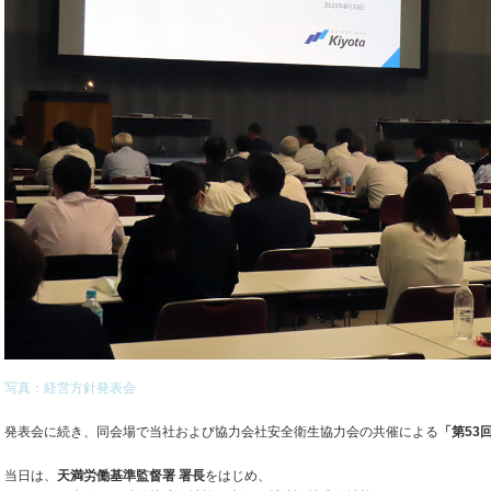
写真：経営方針発表会
発表会に続き、同会場で当社および協力会社安全衛生協力会の共催による
「第53
当日は、
天満労働基準監督署 署長
をはじめ、