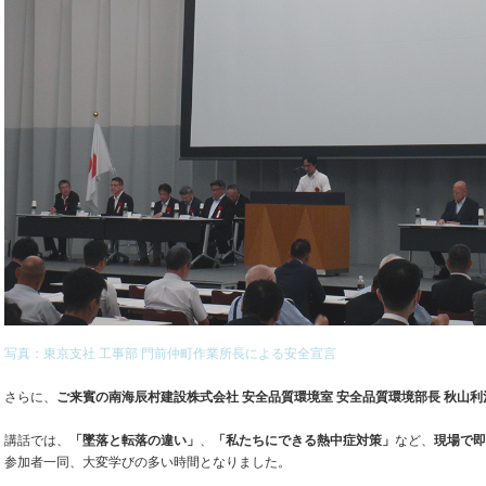
写真：東京支社 工事部 門前仲町作業所長による安全宣言
さらに、
ご来賓の南海辰村建設株式会社 安全品質環境室 安全品質環境部長 秋山利
講話では、
「墜落と転落の違い」
、
「私たちにできる熱中症対策」
など、
現場で即
参加者一同、大変学びの多い時間となりました。