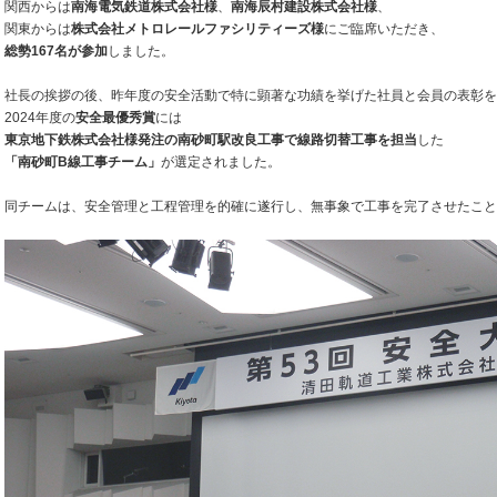
関西からは
南海電気鉄道株式会社様
、
南海辰村建設株式会社様
、
関東からは
株式会社メトロレールファシリティーズ様
にご臨席いただき、
総勢167名が参加
しました。
社長の挨拶の後、昨年度の安全活動で特に顕著な功績を挙げた社員と会員の表彰を
2024年度の
安全最優秀賞
には
東京地下鉄株式会社様発注の南砂町駅改良工事で線路切替工事を担当
した
「南砂町B線工事チーム」
が選定されました。
同チームは、安全管理と工程管理を的確に遂行し、無事象で工事を完了させたこと