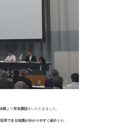
治様
より
安全講話
をいただきました。
活用できる知識が分かりやすく紹介
され、