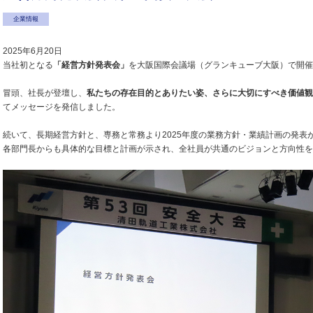
企業情報
2025年6月20日
当社初となる
「経営方針発表会」
を大阪国際会議場（グランキューブ大阪）で開催
冒頭、社長が登壇し、
私たちの存在目的とありたい姿、さらに大切にすべき価値観や
てメッセージを発信しました。
続いて、長期経営方針と、専務と常務より2025年度の業務方針・業績計画の発表
各部門長からも具体的な目標と計画が示され、全社員が共通のビジョンと方向性を