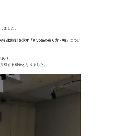
しました。
行動指針を示す「Kiyotaの在り方・軸」
につい
があり、
共有する機会となりました。