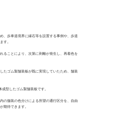
め、歩車道境界に縁石等を設置する事例や、歩道
ます。
れることにより、次第に剥離が発生し、再着色を
したゴム製舗装板が既に実現していたため、舗装
体成型したゴム製舗装板です。
内の舗装の色分けによる所望の通行区分を、自由
が期待できます。