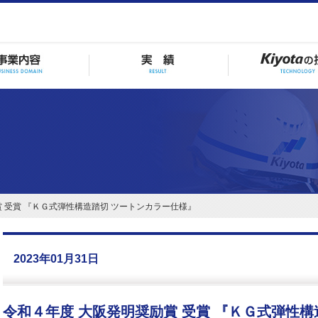
賞 受賞 『ＫＧ式弾性構造踏切 ツートンカラー仕様』
2023年01月31日
令和４年度 大阪発明奨励賞 受賞 『ＫＧ式弾性