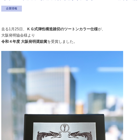
企業情報
去る1月25日、
ＫＧ式弾性構造踏切のツートンカラー仕様
が、
大阪発明協会様より
令和４年度 大阪発明奨励賞
を受賞しました。