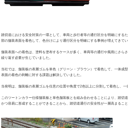
踏切道における安全対策の一環として、車両と歩行者等の通行区分を明確にするた
部の舗装表面を着色して、色分けにより通行区分を明確にする事例が増えてきてい
舗装表面への着色は、塗料を塗布するケースが多く、車両等の通行や風雨にさらさ
繰り返す必要が生じていました。
当社では、舗装板の表層ゴムを単色（グリーン・ブラウン）で着色して、一体成型
表面の着色の剥離に対する課題は解決していました。
当発明は、舗装板の表層ゴムを任意の位置や角度で2色以上に分割して着色し、一
このツートンカラー仕様舗装板と単色舗装板とを組み合わせることにより、踏切道
かつ容易に形成することができることから、踏切道通行の安全性が一層高まること