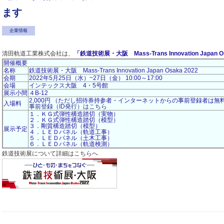
ます
企業情報
清田軌道工業株式会社は、
「鉄道技術展・大阪 Mass-Trans Innovation Japan O
開催概要
名称
鉄道技術展・大阪 Mass-Trans Innovation Japan Osaka 2022
会期
2022年5月25日（水）~27日（金） 10:00～17:00
会場
インテックス大阪 4・5号館
展示小間
４B-12
2,000円 （ただし招待券持参者・インターネットからの事前登録者は
入場料
事前登録（ID発行）はこちら
１．ＫＧ式弾性構造踏切（実物）
２．ＫＧ式弾性構造踏切（模型）
３．剛質構造踏切（模型）
展示予定
４．ＬＥＤパネル（軌道工事）
５．ＬＥＤパネル（土木工事）
６．ＬＥＤパネル（軌道検測）
鉄道技術展について詳細はこちらへ