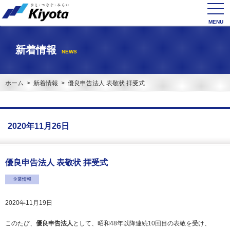
toggl
navig
新着情報
NEWS
ホーム
>
新着情報
> 優良申告法人 表敬状 拝受式
2020年11月26日
優良申告法人 表敬状 拝受式
企業情報
2020年11月19日
このたび、
優良申告法人
として、昭和48年以降連続10回目の表敬を受け、