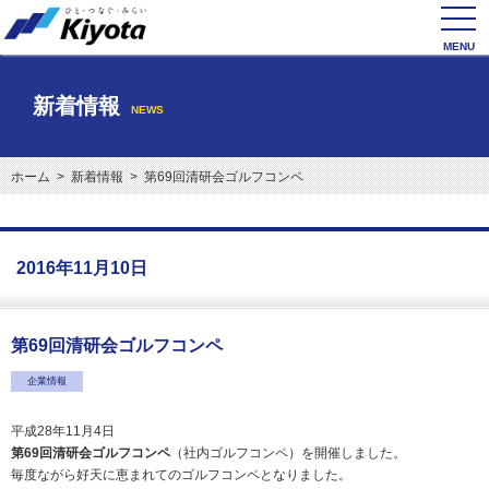
toggl
navig
新着情報
NEWS
ホーム
>
新着情報
> 第69回清研会ゴルフコンペ
2016年11月10日
第69回清研会ゴルフコンペ
企業情報
平成28年11月4日
第69回清研会ゴルフコンペ
（社内ゴルフコンペ）を開催しました。
毎度ながら好天に恵まれてのゴルフコンペとなりました。